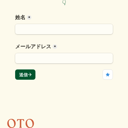
👇
OTO