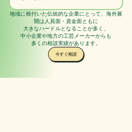
地域に根付いた伝統的な企業にとって、海外展
開は人員面・資金面ともに
大きなハードルとなることが多く、
中小企業や地方の工芸メーカーからも
多くの相談実績があります。
今すぐ相談
はなく、
海外対応