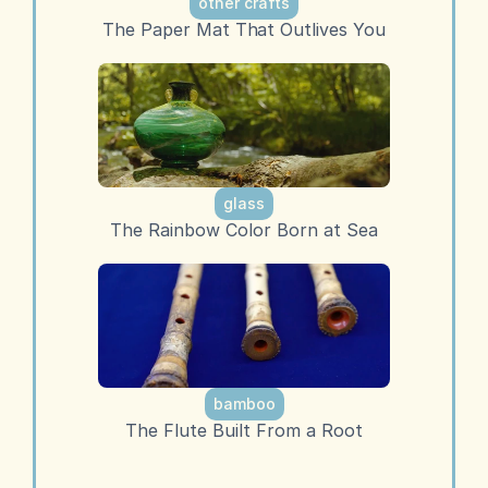
other crafts
The Paper Mat That Outlives You
glass
The Rainbow Color Born at Sea
bamboo
The Flute Built From a Root