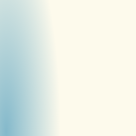
ニーズのすり合わせ
→
 海外のどこに、
STEP 1
明確に
Discover
→
 商品やブランド
丁寧にヒアリング
→
 現地で求められて
切り口を見つける
一緒に海外向けの
見せ方をつくる
→
 写真, 言葉, パッケージ, SNSな
どを海外仕様に
→
 海外消費者に伝わる
ブランド表現を共同設計
→
 契約や文化的背景も考慮しなが
ら、一緒に進行を
海外のバイヤーやブ
展開
→
 私たちのネット
STEP 3
きる相手に提案
Deliver
→
 輸出・契約・納
てサポート